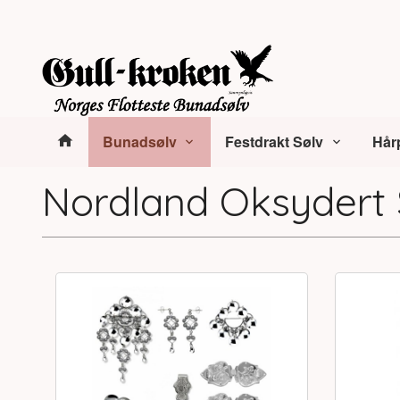
Gå
Lukk
til
innholdet
Produkter
Bunadsølv
Festdrakt Sølv
Hår
Nordland Oksydert 