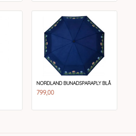
Kjøp
NORDLAND BUNADSPARAPLY BLÅ
inkl.
Pris
799,00
mva.
Kjøp