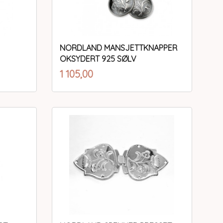
NORDLAND MANSJETTKNAPPER
OKSYDERT 925 SØLV
inkl.
Pris
1 105,00
mva.
Kjøp