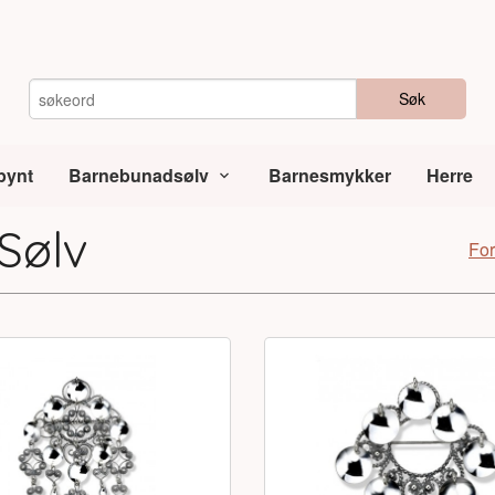
Søk
pynt
Barnebunadsølv
Barnesmykker
Herre
Sølv
For