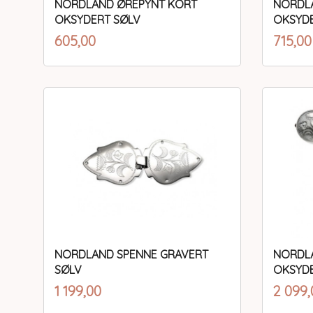
NORDLAND ØREPYNT KORT
NORDL
OKSYDERT SØLV
OKSYDE
inkl.
Pris
Pris
605,00
715,00
mva.
Kjøp
NORDLAND SPENNE GRAVERT
NORDLA
SØLV
OKSYDE
inkl.
Pris
Pris
1 199,00
2 099,
mva.