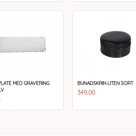
Kjøp
Les mer
LATE MED GRAVERING
BUNADSKRIN LITEN SORT
inkl.
LV
Pris
349,00
mva.
inkl.
0
mva.
Kjøp
Kjøp