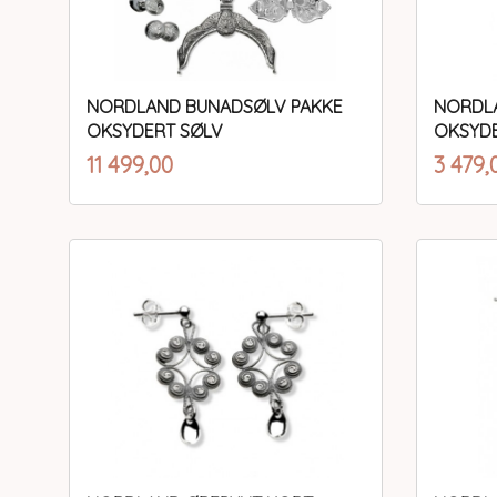
NORDLAND BUNADSØLV PAKKE
NORDLA
OKSYDERT SØLV
OKSYD
inkl.
Pris
Pris
11 499,00
3 479,
mva.
Kjøp