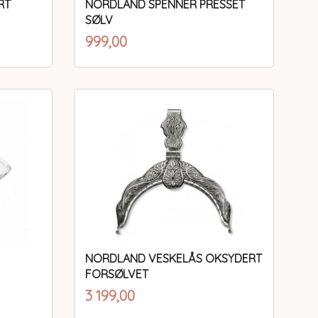
RT
NORDLAND SPENNER PRESSET
SØLV
inkl.
Pris
999,00
mva.
Kjøp
NORDLAND VESKELÅS OKSYDERT
FORSØLVET
inkl.
Pris
3 199,00
mva.