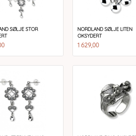
ND SØLJE STOR
NORDLAND SØLJE LITEN
ERT
OKSYDERT
inkl.
inkl.
Pris
00
1 629,00
mva.
mva.
Kjøp
Kjøp