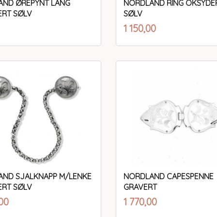
AND ØREPYNT LANG
NORDLAND RING OKSYDE
RT SØLV
SØLV
inkl.
inkl.
Pris
1 150,00
mva.
mva.
Kjøp
Les mer
ND SJALKNAPP M/LENKE
NORDLAND CAPESPENNE
RT SØLV
GRAVERT
inkl.
inkl.
Pris
00
1 770,00
mva.
mva.