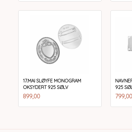
Kjøp
17.MAI SLØYFE MONOGRAM
NAVNEP
OKSYDERT 925 SØLV
925 SØ
inkl.
Pris
Pris
899,00
799,0
mva.
Kjøp