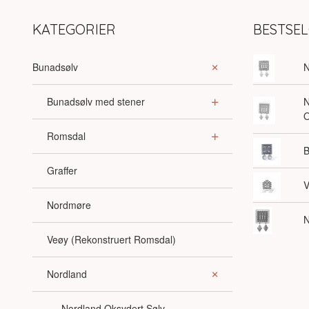
KATEGORIER
BESTSE
Bunadsølv
N
Bunadsølv med stener
N
O
Romsdal
B
Graffer
V
Nordmøre
N
Veøy (Rekonstruert Romsdal)
Nordland
Nordland Oksydert Sølv