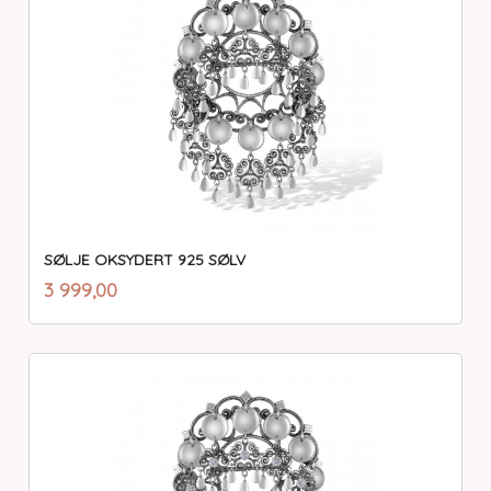
SØLJE OKSYDERT 925 SØLV
inkl.
Pris
3 999,00
mva.