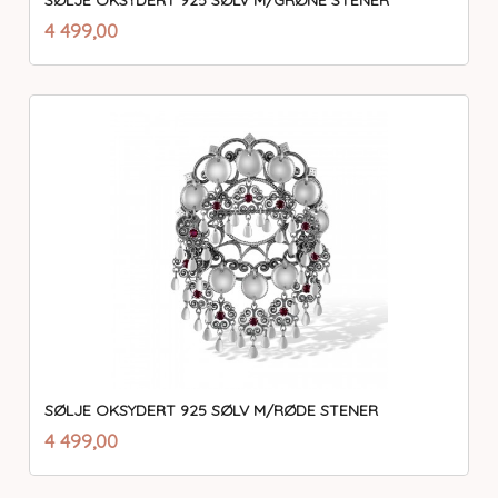
SØLJE OKSYDERT 925 SØLV M/GRØNE STENER
inkl.
Pris
4 499,00
mva.
SØLJE OKSYDERT 925 SØLV M/RØDE STENER
inkl.
Pris
4 499,00
mva.