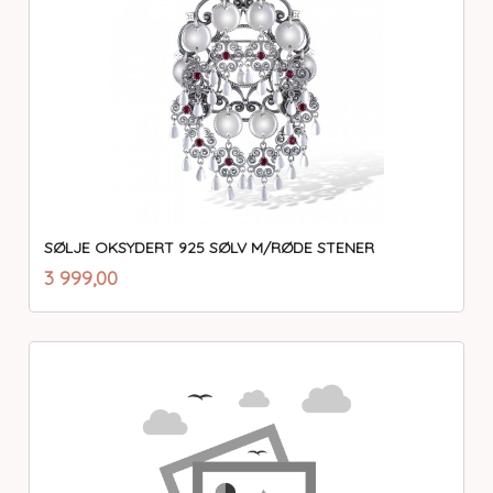
SØLJE OKSYDERT 925 SØLV M/RØDE STENER
inkl.
Pris
3 999,00
mva.