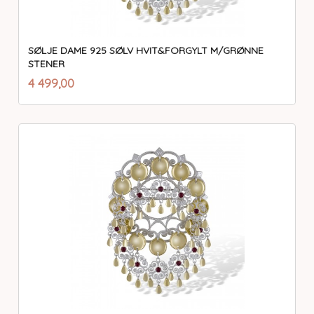
SØLJE DAME 925 SØLV HVIT&FORGYLT M/GRØNNE
STENER
inkl.
Pris
4 499,00
mva.