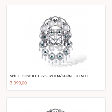
SØLJE OKSYDERT 925 SØLV M/GRØNE STENER
inkl.
Pris
3 999,00
mva.