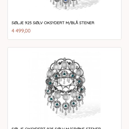
SØLJE 925 SØLV OKSYDERT M/BLÅ STENER
inkl.
Pris
4 499,00
mva.