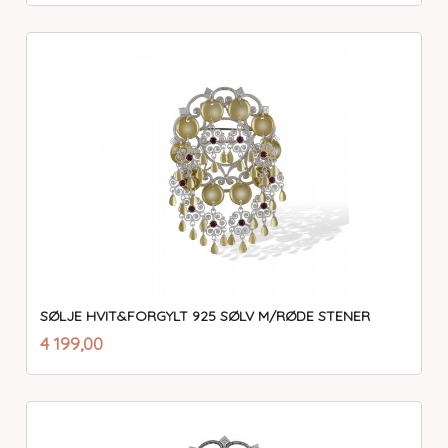
SØLJE HVIT&FORGYLT 925 SØLV M/RØDE STENER
inkl.
Pris
4 199,00
mva.