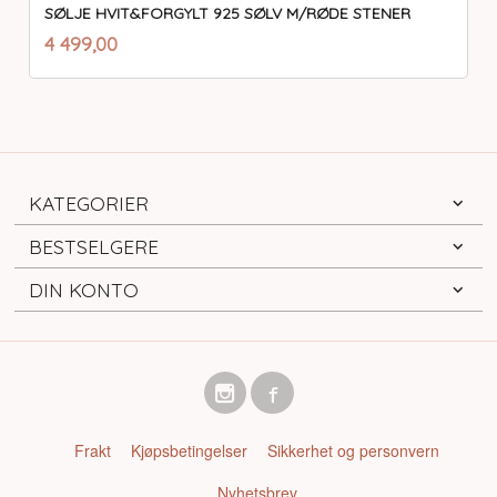
SØLJE HVIT&FORGYLT 925 SØLV M/RØDE STENER
inkl.
Pris
4 499,00
mva.
KATEGORIER
BESTSELGERE
DIN KONTO
Frakt
Kjøpsbetingelser
Sikkerhet og personvern
Nyhetsbrev