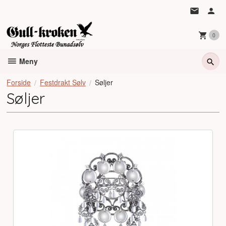
Gå
til
innholdet
0
Meny
Forside
Festdrakt Sølv
Søljer
Søljer