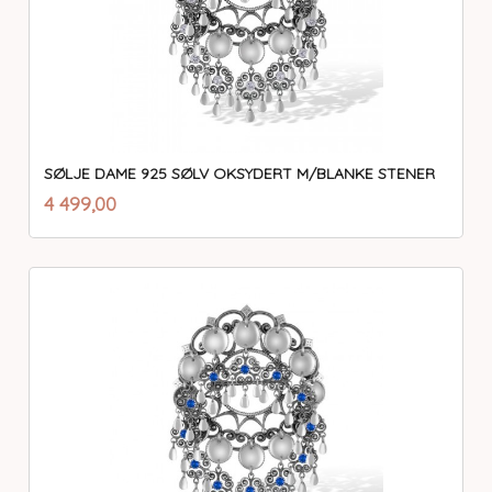
SØLJE DAME 925 SØLV OKSYDERT M/BLANKE STENER
inkl.
Pris
4 499,00
mva.