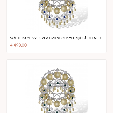
SØLJE DAME 925 SØLV HVIT&FORGYLT M/BLÅ STENER
inkl.
Pris
4 499,00
mva.