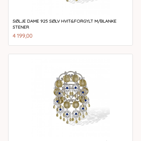
SØLJE DAME 925 SØLV HVIT&FORGYLT M/BLANKE
STENER
inkl.
Pris
4 199,00
mva.