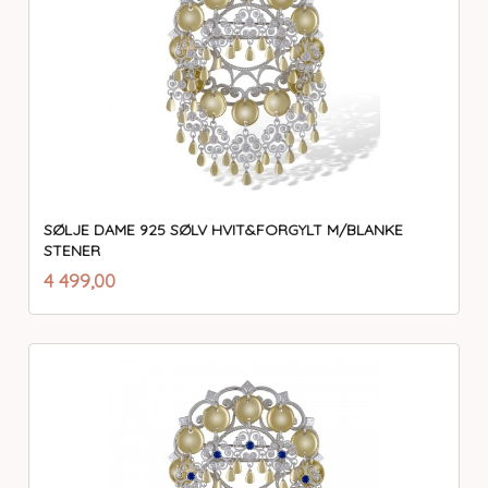
SØLJE DAME 925 SØLV HVIT&FORGYLT M/BLANKE
STENER
inkl.
Pris
4 499,00
mva.