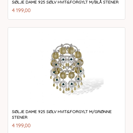
SØLJE DAME 925 SØLV HVIT&FORGYLT M/BLÅ STENER
inkl.
Pris
4 199,00
mva.
SØLJE DAME 925 SØLV HVIT&FORGYLT M/GRØNNE
STENER
inkl.
Pris
4 199,00
mva.