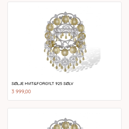
SØLJE HVIT&FORGYLT 925 SØLV
inkl.
Pris
3 999,00
mva.