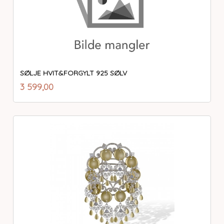
SØLJE HVIT&FORGYLT 925 SØLV
inkl.
Pris
3 599,00
mva.