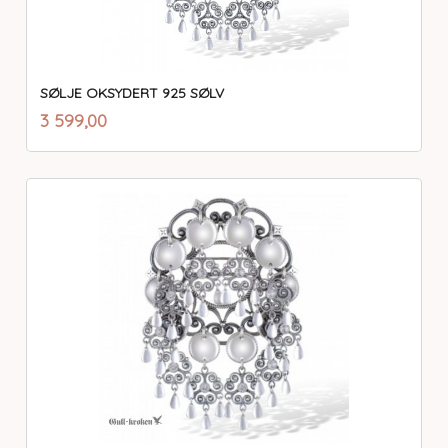
SØLJE OKSYDERT 925 SØLV
inkl.
Pris
3 599,00
mva.