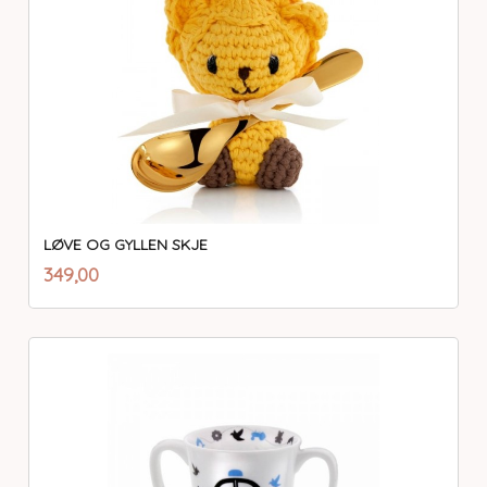
LØVE OG GYLLEN SKJE
inkl.
Pris
349,00
mva.