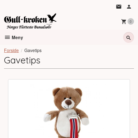
Gå
til
innholdet
0
Meny
Forside
Gavetips
Gavetips