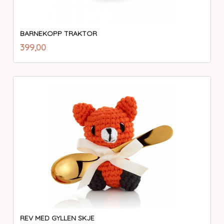
BARNEKOPP TRAKTOR
inkl.
Pris
399,00
mva.
REV MED GYLLEN SKJE