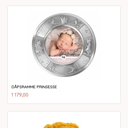
DÅPSRAMME PRINSESSE
inkl.
Pris
1 179,00
mva.