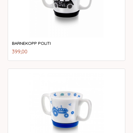
BARNEKOPP POLITI
inkl.
Pris
399,00
mva.