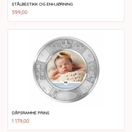
STÅLBESTIKK OG ENHJØRNING
inkl.
Pris
599,00
mva.
DÅPSRAMME PRINS
inkl.
Pris
1 179,00
mva.