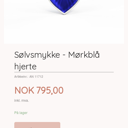
Sølvsmykke - Mørkblå
hjerte
Artikkelnr.:
AN 11712
Pris
NOK
795,00
inkl. mva.
På lager