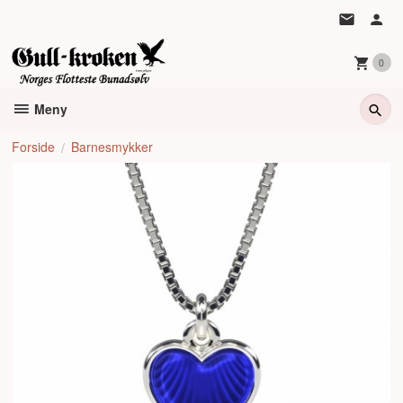
Gå
til
innholdet
0
Meny
Forside
Barnesmykker