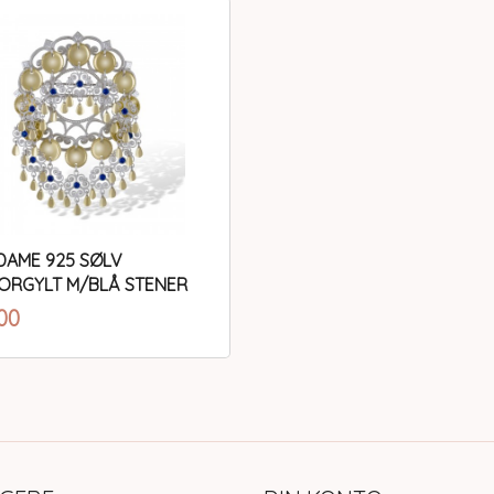
DAME 925 SØLV
ORGYLT M/BLÅ STENER
inkl.
00
mva.
Kjøp