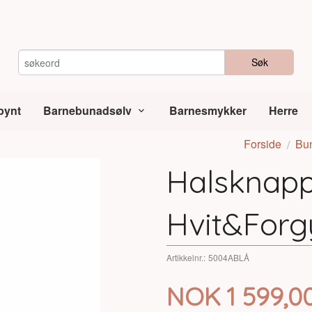
Søk
pynt
Barnebunadsølv
Barnesmykker
Herre
Forside
Bu
Halsknapp
Hvit&Forg
Artikkelnr.:
5004ABLÅ
Pris
NOK
1 599,0