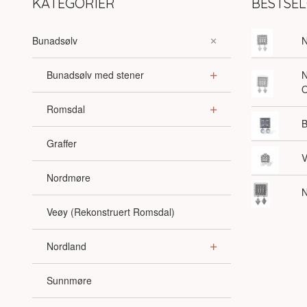
KATEGORIER
BESTSE
Bunadsølv
N
Bunadsølv med stener
N
O
Romsdal
B
Graffer
V
Nordmøre
N
Veøy (Rekonstruert Romsdal)
Nordland
Sunnmøre