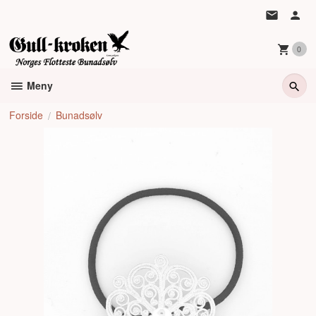
Gå
til
innholdet
0
Meny
Forside
Bunadsølv