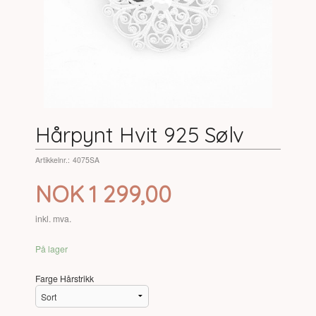
Hårpynt Hvit 925 Sølv
Artikkelnr.:
4075SA
Pris
NOK
1 299,00
inkl. mva.
På lager
Farge Hårstrikk