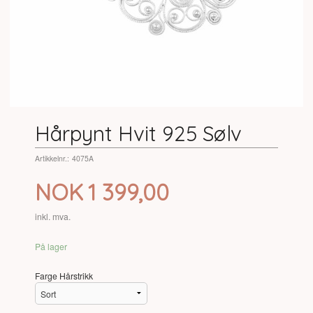
Hårpynt Hvit 925 Sølv
Artikkelnr.:
4075A
Pris
NOK
1 399,00
inkl. mva.
På lager
Farge Hårstrikk