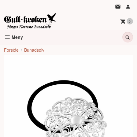
Gå
til
innholdet
0
Meny
Forside
Bunadsølv