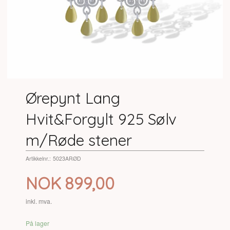
Ørepynt Lang
Hvit&Forgylt 925 Sølv
m/Røde stener
Artikkelnr.:
5023ARØD
Pris
NOK
899,00
inkl. mva.
På lager