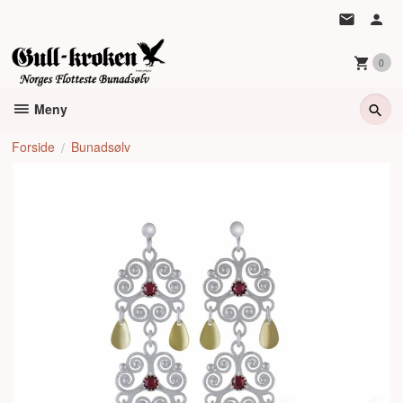
Gå
til
innholdet
0
Meny
Forside
Bunadsølv