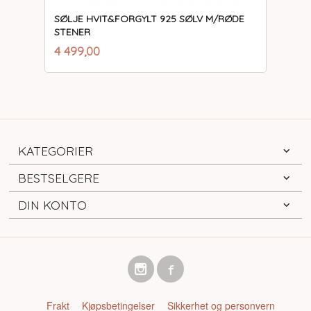
SØLJE HVIT&FORGYLT 925 SØLV M/RØDE
STENER
inkl.
Pris
4 499,00
mva.
KATEGORIER
BESTSELGERE
DIN KONTO
Frakt
Kjøpsbetingelser
Sikkerhet og personvern