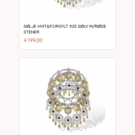
SØLJE HVIT&FORGYLT 925 SØLV M/RØDE
STENER
inkl.
Pris
4 199,00
mva.