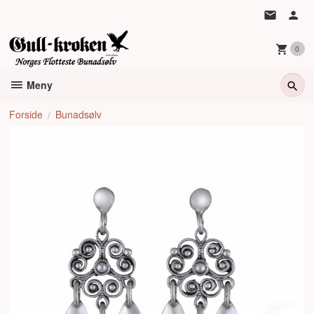
Gå
til
innholdet
0
Meny
Forside
Bunadsølv