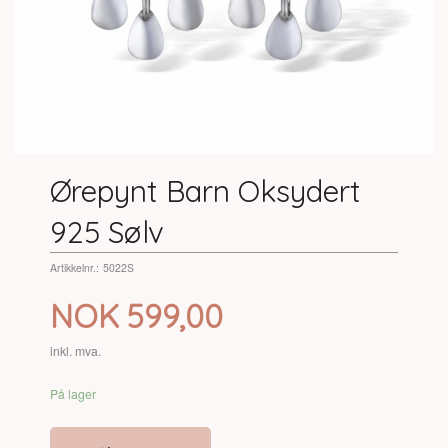
Ørepynt Barn Oksydert
925 Sølv
Artikkelnr.:
5022S
Pris
NOK
599,00
inkl. mva.
På lager