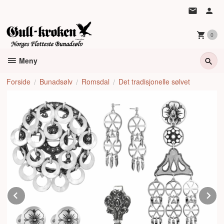
Gå
til
innholdet
0
Meny
Forside
Bunadsølv
Romsdal
Det tradisjonelle sølvet
Prev
N