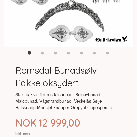
Romsdal Bunadsølv
Pakke oksydert
Start pakke til romsdalsbunad. Bolsøybunad,
Malobunad, Vågstrandbunad. Veskelås Sølje
Halsknapp Mansjettknapper Ørepynt Capespenne
Pris
NOK
12 999,00
inkl. mva.