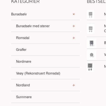
KATEGORIER
BESTSE
Bunadsølv
N
Bunadsølv med stener
N
O
Romsdal
B
Graffer
V
Nordmøre
N
Veøy (Rekonstruert Romsdal)
Nordland
Sunnmøre