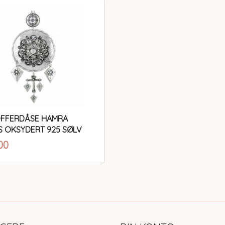
OFFERDÅSE HAMRA
 OKSYDERT 925 SØLV
inkl.
00
mva.
Kjøp