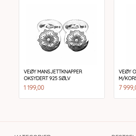
VEØY MANSJETTKNAPPER
VEØY 
OKSYDERT 925 SØLV
M/KORS
inkl.
Pris
Pris
1 199,00
7 999,
mva.
Kjøp