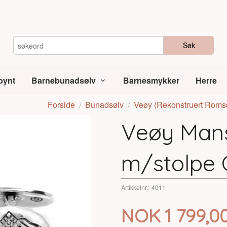
Søk
pynt
Barnebunadsølv
Barnesmykker
Herre
Forside
Bunadsølv
Veøy (Rekonstruert Roms
Veøy Mans
m/stolpe 
Artikkelnr.:
4011
Pris
NOK
1 799,0