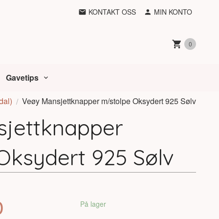
KONTAKT OSS
MIN KONTO
0
Gavetips
dal)
Veøy Mansjettknapper m/stolpe Oksydert 925 Sølv
jettknapper
Oksydert 925 Sølv
0
På lager