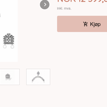
Next
inkl. mva.
Kjøp