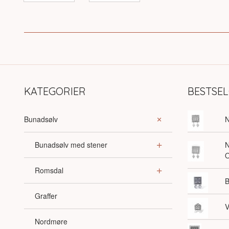
KATEGORIER
BESTSE
Bunadsølv
N
Bunadsølv med stener
N
O
Romsdal
B
Graffer
V
Nordmøre