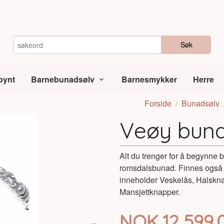
Søk
pynt
Barnebunadsølv
Barnesmykker
Herre
Forside
Bunadsølv
Veøy buna
Alt du trenger for å begynne b
romsdalsbunad. Finnes også 
inneholder Veskelås, Halskna
Mansjettknapper.
Pris
NOK
12 599,