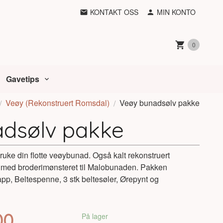
KONTAKT OSS
MIN KONTO
0
Gavetips
Veøy (Rekonstruert Romsdal)
Veøy bunadsølv pakke
dsølv pakke
ruke din flotte veøybunad. Også kalt rekonstruert
med broderimønsteret til Malobunaden. Pakken
pp, Beltespenne, 3 stk beltesøler, Ørepynt og
00
På lager