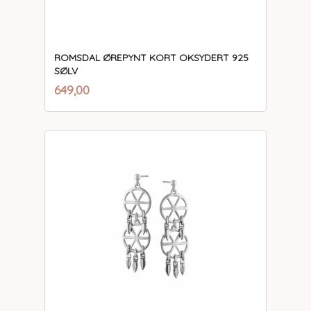
ROMSDAL ØREPYNT KORT OKSYDERT 925
SØLV
inkl.
Pris
649,00
mva.