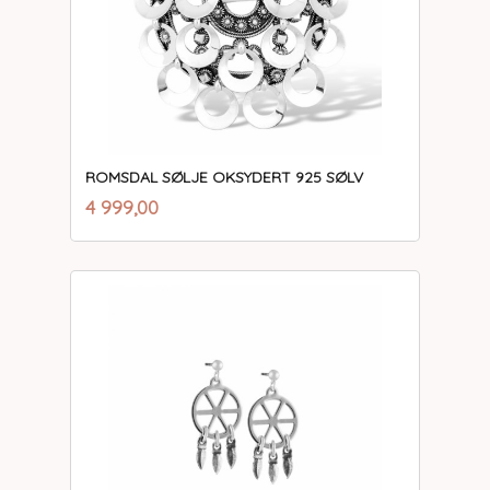
ROMSDAL SØLJE OKSYDERT 925 SØLV
inkl.
Pris
4 999,00
mva.