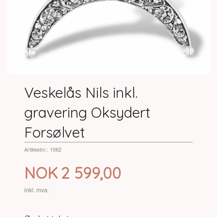
Veskelås Nils inkl.
gravering Oksydert
Forsølvet
Artikkelnr.:
1062
Pris
NOK
2 599,00
inkl. mva.