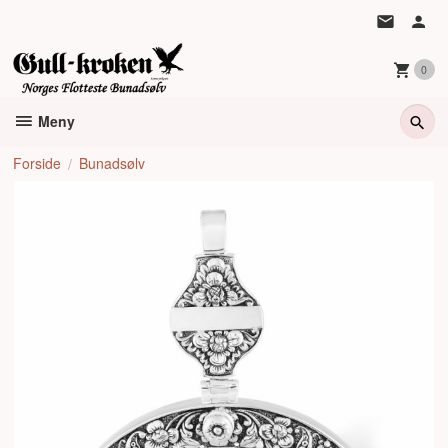
Gå
til
innholdet
0
Meny
Forside
Bunadsølv