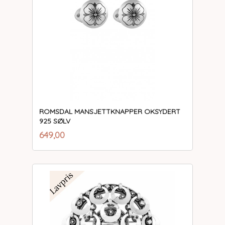
ROMSDAL MANSJETTKNAPPER OKSYDERT
925 SØLV
inkl.
Pris
649,00
mva.