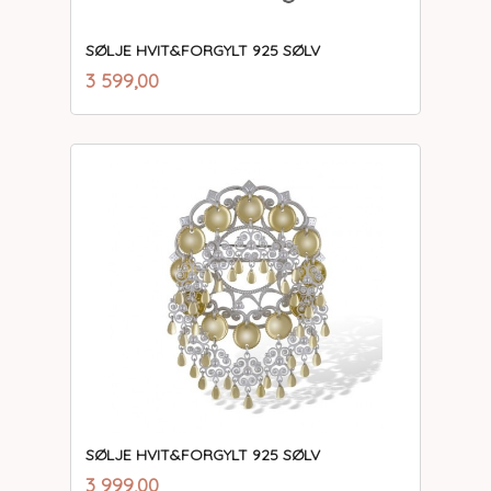
SØLJE HVIT&FORGYLT 925 SØLV
inkl.
Pris
3 599,00
mva.
SØLJE HVIT&FORGYLT 925 SØLV
inkl.
Pris
3 999,00