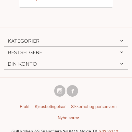
mva.
KATEGORIER
BESTSELGERE
DIN KONTO
Frakt
Kjøpsbetingelser
Sikkerhet og personvern
Nyhetsbrev
Gull-kroken AS Grandfjæra 26 6415 Molde Tlf.
93255140
-