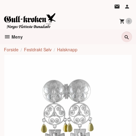
Gå
til
innholdet
0
Meny
Forside
Festdrakt Sølv
Halsknapp