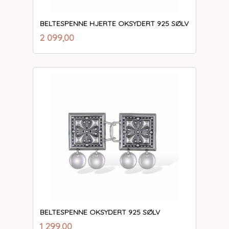
BELTESPENNE HJERTE OKSYDERT 925 SØLV
inkl.
Pris
2 099,00
mva.
BELTESPENNE OKSYDERT 925 SØLV
inkl.
Pris
1 299,00