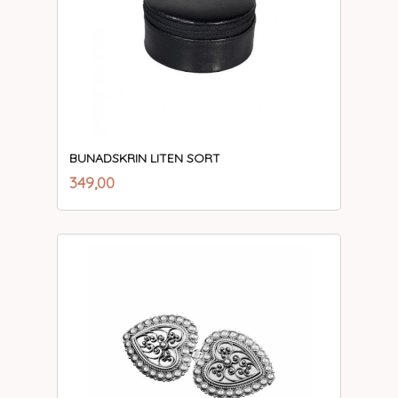
BUNADSKRIN LITEN SORT
inkl.
Pris
349,00
mva.