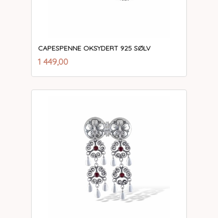
CAPESPENNE OKSYDERT 925 SØLV
inkl.
Pris
1 449,00
mva.