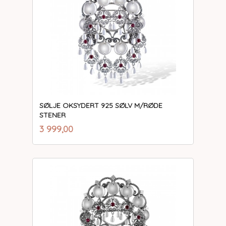
SØLJE OKSYDERT 925 SØLV M/RØDE
STENER
inkl.
Pris
3 999,00
mva.