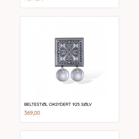
mva.
BELTESTØL OKSYDERT 925 SØLV
inkl.
Pris
369,00
mva.