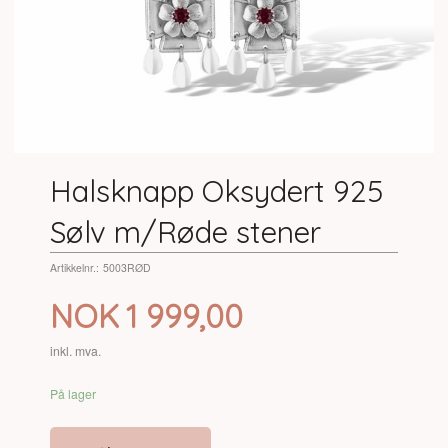
Halsknapp Oksydert 925
Sølv m/Røde stener
Artikkelnr.:
5003RØD
Pris
NOK
1 999,00
inkl. mva.
På lager