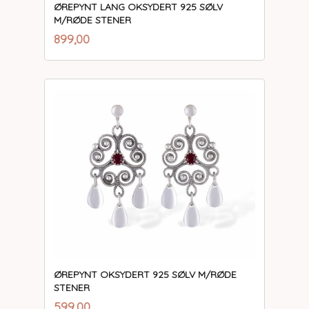
ØREPYNT LANG OKSYDERT 925 SØLV
M/RØDE STENER
inkl.
Pris
899,00
mva.
ØREPYNT OKSYDERT 925 SØLV M/RØDE
STENER
inkl.
Pris
599,00