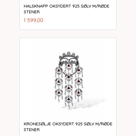
HALSKNAPP OKSYDERT 925 SØLV M/RØDE
STENER
inkl.
Pris
1 599,00
mva.
KRONESØLJE OKSYDERT 925 SØLV M/RØDE
STENER
inkl.