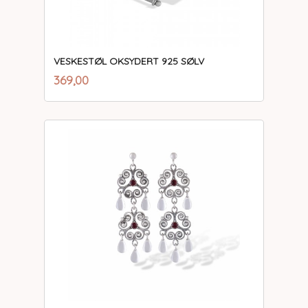
VESKESTØL OKSYDERT 925 SØLV
inkl.
Pris
369,00
mva.