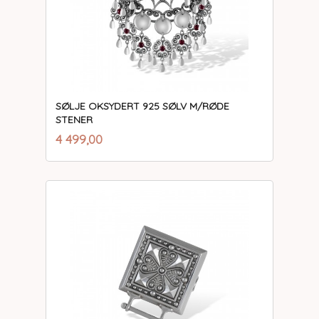
SØLJE OKSYDERT 925 SØLV M/RØDE
STENER
inkl.
Pris
4 499,00
mva.