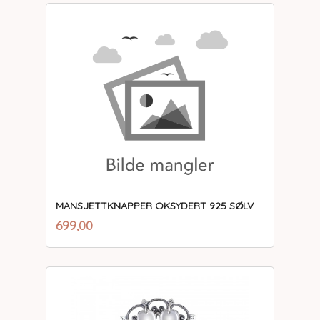
MANSJETTKNAPPER OKSYDERT 925 SØLV
inkl.
Pris
699,00
mva.