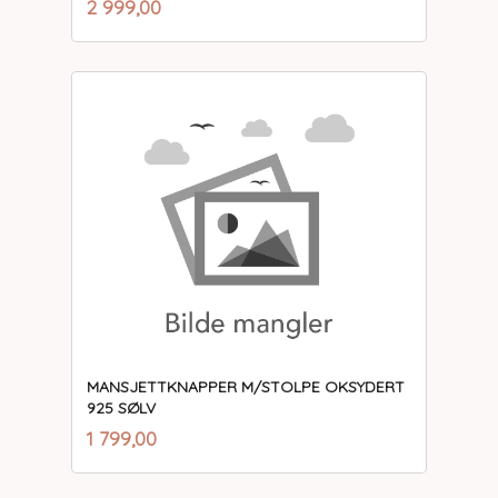
Pris
2 999,00
mva.
MANSJETTKNAPPER M/STOLPE OKSYDERT
925 SØLV
inkl.
Pris
1 799,00
mva.