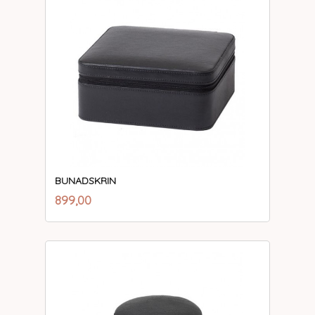
BUNADSKRIN
inkl.
Pris
899,00
mva.