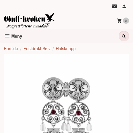
Gå
til
innholdet
0
Meny
Forside
Festdrakt Sølv
Halsknapp