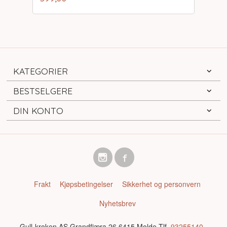
mva.
KATEGORIER
BESTSELGERE
DIN KONTO
Frakt
Kjøpsbetingelser
Sikkerhet og personvern
Nyhetsbrev
Gull-kroken AS Grandfjæra 26 6415 Molde Tlf.
93255140
-