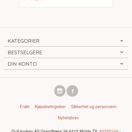
mva.
KATEGORIER
BESTSELGERE
DIN KONTO
Frakt
Kjøpsbetingelser
Sikkerhet og personvern
Nyhetsbrev
Gull-kroken AS Grandfjæra 26 6415 Molde Tlf.
93255140
-