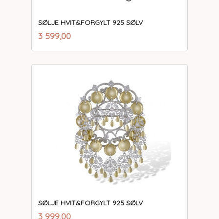
SØLJE HVIT&FORGYLT 925 SØLV
inkl.
Pris
3 599,00
mva.
SØLJE HVIT&FORGYLT 925 SØLV
inkl.
Pris
3 999,00