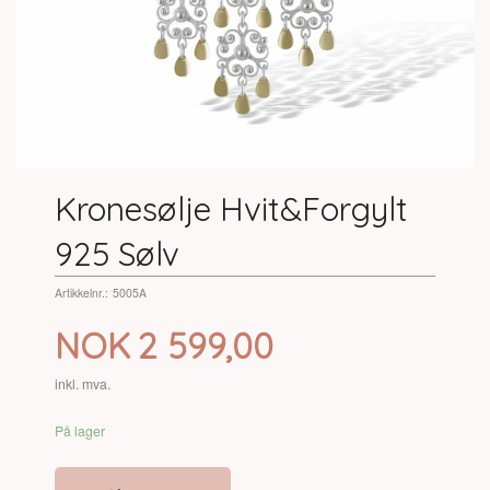
Kronesølje Hvit&Forgylt
925 Sølv
Artikkelnr.:
5005A
Pris
NOK
2 599,00
inkl. mva.
På lager