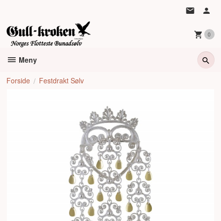
Gå
til
innholdet
0
Meny
Forside
Festdrakt Sølv