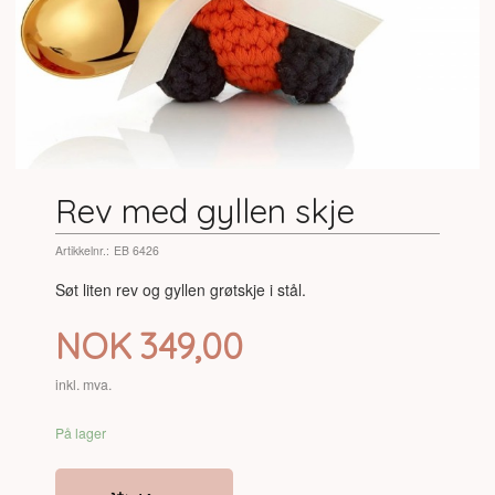
Rev med gyllen skje
Artikkelnr.:
EB 6426
Søt liten rev og gyllen grøtskje i stål.
Pris
NOK
349,00
inkl. mva.
På lager