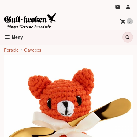
Gå
til
innholdet
0
Meny
Forside
Gavetips