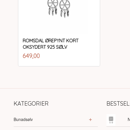
ROMSDAL ØREPYNT KORT
OKSYDERT 925 SØLV
inkl.
Pris
649,00
mva.
Kjøp
KATEGORIER
BESTSE
Bunadsølv
N