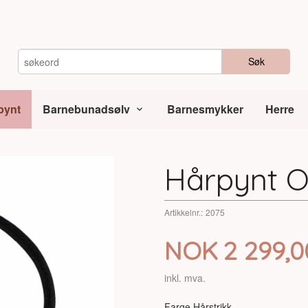
Søk
pynt
Barnebunadsølv
Barnesmykker
Herre
Hårpynt O
Artikkelnr.:
2075
Pris
NOK
2 299,0
inkl. mva.
Farge Hårstrikk