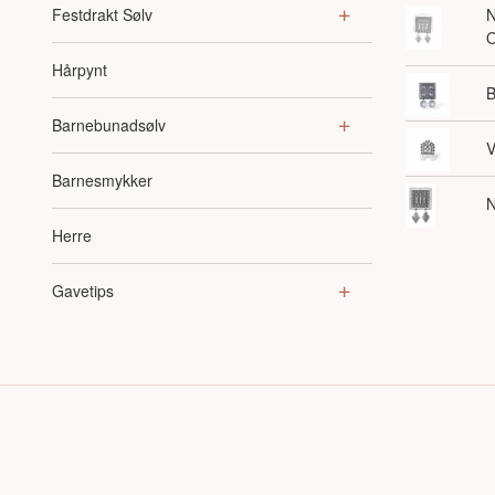
Festdrakt Sølv
N
O
Hårpynt
B
Barnebunadsølv
V
Barnesmykker
N
Herre
Gavetips