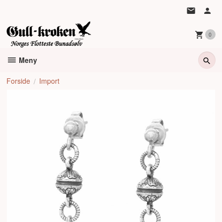
Gå
til
innholdet
0
Meny
Forside
Import