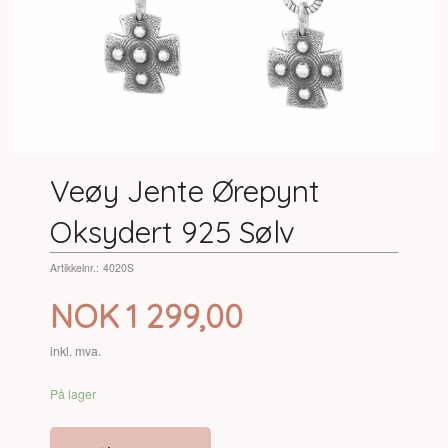
Veøy Jente Ørepynt
Oksydert 925 Sølv
Artikkelnr.:
4020S
Pris
NOK
1 299,00
inkl. mva.
På lager