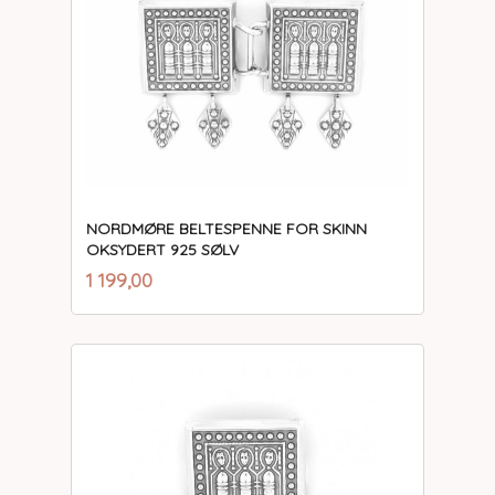
NORDMØRE BELTESPENNE FOR SKINN
OKSYDERT 925 SØLV
inkl.
Pris
1 199,00
mva.