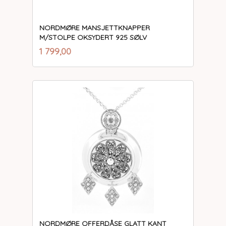
NORDMØRE MANSJETTKNAPPER
M/STOLPE OKSYDERT 925 SØLV
inkl.
Pris
1 799,00
mva.
NORDMØRE OFFERDÅSE GLATT KANT