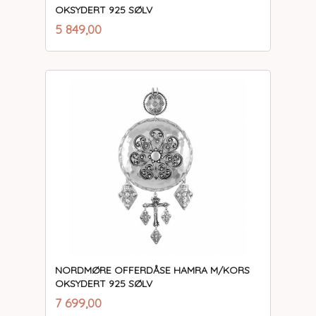
OKSYDERT 925 SØLV
inkl.
Pris
5 849,00
mva.
NORDMØRE OFFERDÅSE HAMRA M/KORS
OKSYDERT 925 SØLV
inkl.
Pris
7 699,00
mva.