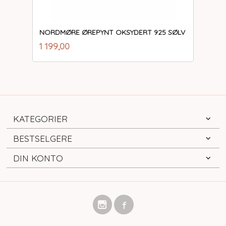
NORDMØRE ØREPYNT OKSYDERT 925 SØLV
inkl.
Pris
1 199,00
mva.
KATEGORIER
BESTSELGERE
DIN KONTO