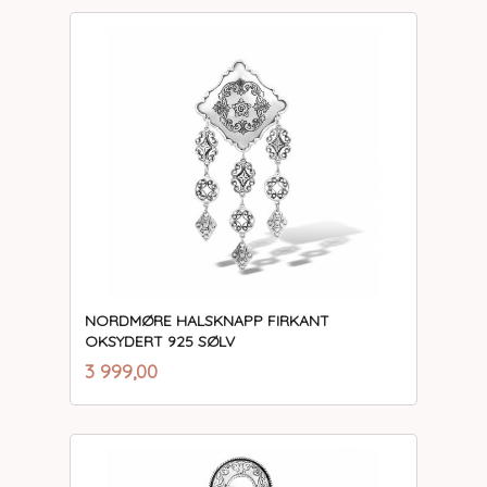
NORDMØRE HALSKNAPP FIRKANT
OKSYDERT 925 SØLV
inkl.
Pris
3 999,00
mva.