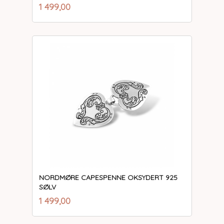
inkl.
Pris
1 499,00
mva.
NORDMØRE CAPESPENNE OKSYDERT 925
SØLV
inkl.
Pris
1 499,00
mva.