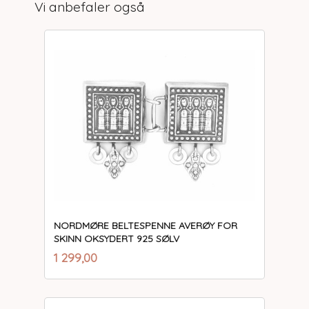
Vi anbefaler også
NORDMØRE BELTESPENNE AVERØY FOR
SKINN OKSYDERT 925 SØLV
inkl.
Pris
1 299,00
mva.