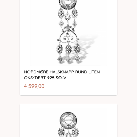
NORDMØRE HALSKNAPP RUND LITEN
OKSYDERT 925 SØLV
inkl.
Pris
4 599,00
mva.