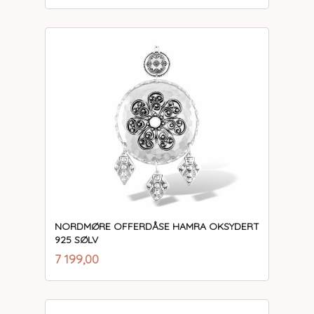
NORDMØRE OFFERDÅSE HAMRA OKSYDERT
925 SØLV
inkl.
Pris
7 199,00
mva.