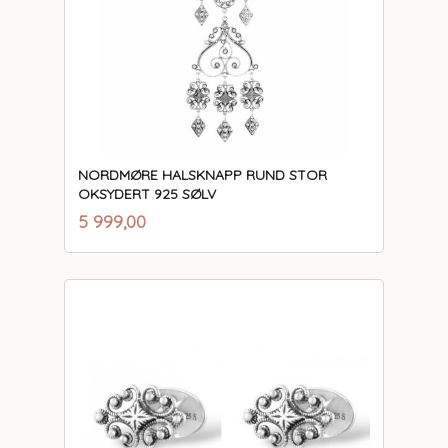
NORDMØRE HALSKNAPP RUND STOR
OKSYDERT 925 SØLV
inkl.
Pris
5 999,00
mva.