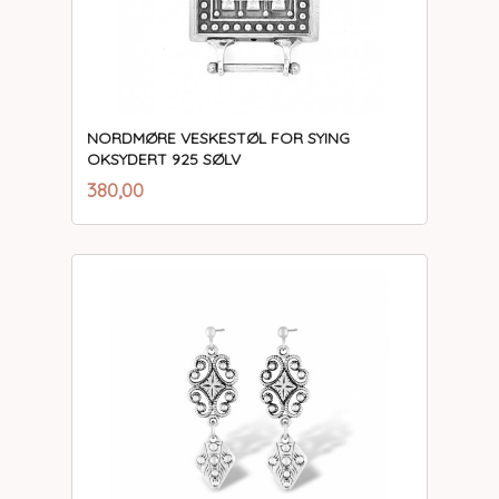
NORDMØRE VESKESTØL FOR SYING
OKSYDERT 925 SØLV
inkl.
Pris
380,00
mva.