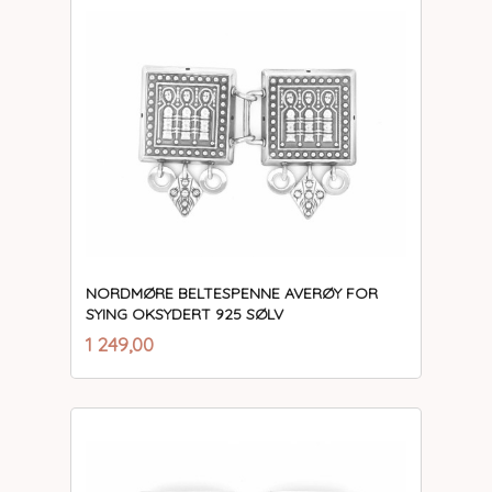
NORDMØRE BELTESPENNE AVERØY FOR
SYING OKSYDERT 925 SØLV
inkl.
Pris
1 249,00
mva.