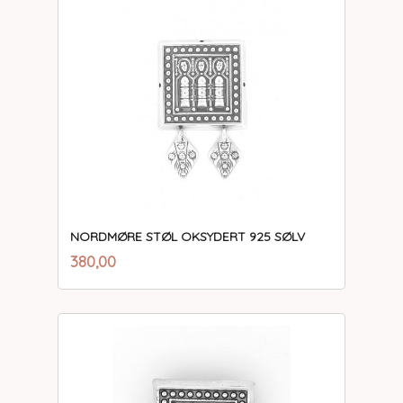
NORDMØRE STØL OKSYDERT 925 SØLV
inkl.
Pris
380,00
mva.