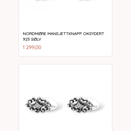
NORDMØRE MANSJETTKNAPP OKSYDERT
925 SØLV
inkl.
Pris
1 299,00
mva.