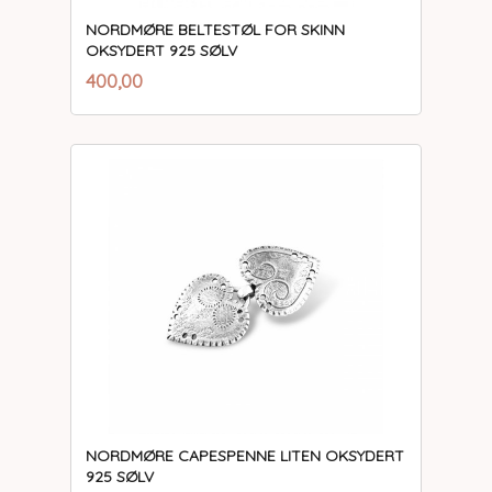
NORDMØRE BELTESTØL FOR SKINN
OKSYDERT 925 SØLV
inkl.
Pris
400,00
mva.
NORDMØRE CAPESPENNE LITEN OKSYDERT
925 SØLV