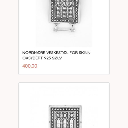
NORDMØRE VESKESTØL FOR SKINN
OKSYDERT 925 SØLV
inkl.
Pris
400,00
mva.