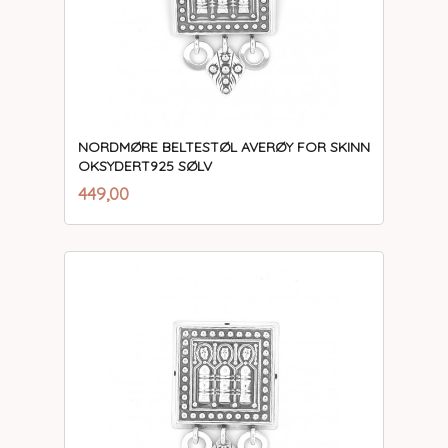
NORDMØRE BELTESTØL AVERØY FOR SKINN
OKSYDERT925 SØLV
inkl.
Pris
449,00
mva.