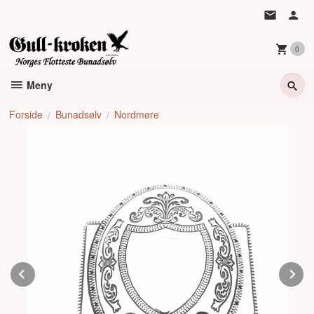
Gå
til
innholdet
0
Meny
Forside
Bunadsølv
Nordmøre
Prev
N