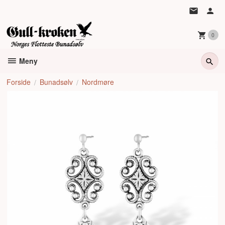
Gå
til
innholdet
0
Meny
Forside
Bunadsølv
Nordmøre